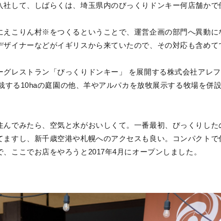
入社して、しばらくは、埼玉県内のびっくりドンキー何店舗かで
にえこりん村※をつくるということで、運営企画の部門へ異動に
デザイナーなどがイギリスから来ていたので、その対応も含めて
ーグレストラン「びっくりドンキー」 を展開する株式会社アレ
植栽する10haの庭園の他、羊やアルパカを放牧展示する牧場を併
住んでみたら、空気と水がおいしくて。一番最初、びっくりした
てますし、新千歳空港や札幌へのアクセスも良い。コンパクトで
、ここでお店をやろうと2017年4月にオープンしました。