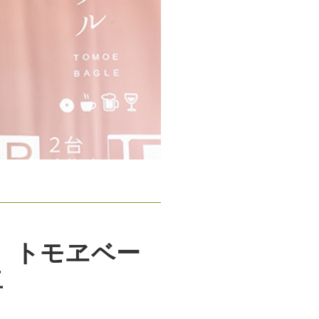
 トモヱベー
卓