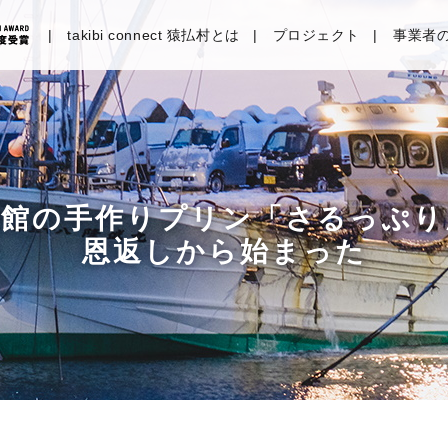
takibi connect 猿払村とは
プロジェクト
事業者
旅館の手作りプリン「さるっぷり
恩返しから始まった