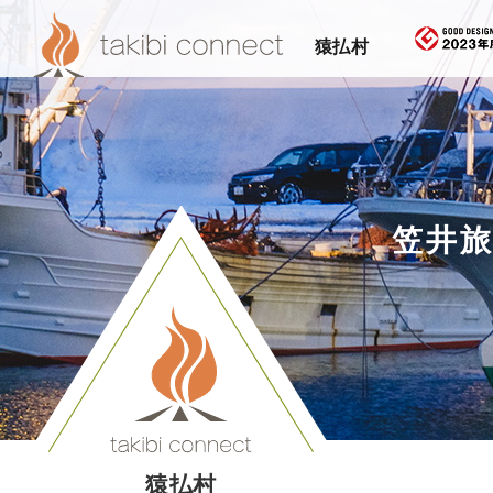
猿払村
笠井
猿払村