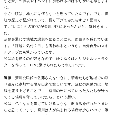
ちと斎川の伝統やイベントに携われるのはやりがいを感じます
ね。
小さい頃は、地元には何もないと思っていたんです。でも、伝
統や歴史が繋がれていて、掘り下げてみたらすごく面白く
て。”いにしえの文化”が斎川地区にあったんだと、気付きまし
た。
活動を通じて地域の課題を知ることにも、面白さを感じていま
す。「課題に気付く目」も養われるというか。自分自身のスキ
ルアップにも繋がっています。
私は絵を描くのが好きなので、ゆくゆくはオリジナルキャラク
ターを作って、PRに繋げられたらうれしいです。
遠藤
：斎川公民館の佐藤さんを中心に、若者たちが地域での取
り組みに参加する場が出来て嬉しいです。活動の原動力は、地
域を盛り上げることで、「斎川の外に出ていった人たちが帰っ
てくる場所を守っていけたら」という想い。
私は、色々な人を繋げていけるような、飲食店を作れたら良い
なと思っています。斎川は人が集まれる場所が少ないので、誰