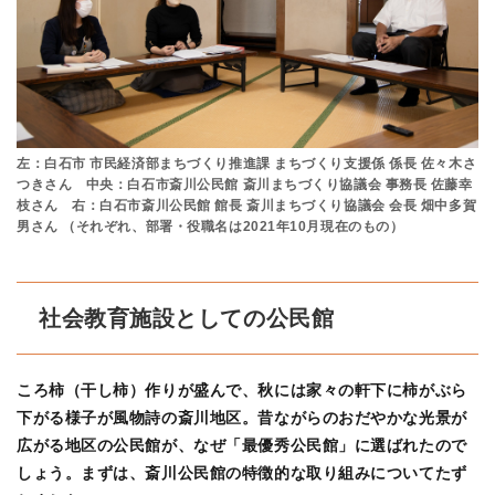
左：白石市 市民経済部まちづくり推進課 まちづくり支援係 係長 佐々木さ
つきさん 中央：白石市斎川公民館 斎川まちづくり協議会 事務長 佐藤幸
枝さん 右：白石市斎川公民館 館長 斎川まちづくり協議会 会長 畑中多賀
男さん （それぞれ、部署・役職名は2021年10月現在のもの）
社会教育施設としての公民館
ころ柿（干し柿）作りが盛んで、秋には家々の軒下に柿がぶら
下がる様子が風物詩の斎川地区。昔ながらのおだやかな光景が
広がる地区の公民館が、なぜ「最優秀公民館」に選ばれたので
しょう。まずは、斎川公民館の特徴的な取り組みについてたず