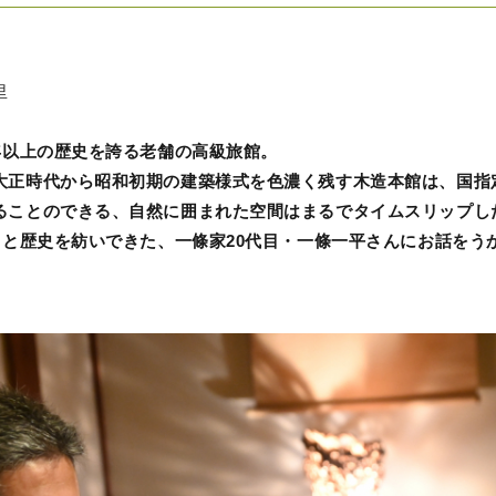
里
年以上の歴史を誇る老舗の高級旅館。
大正時代から昭和初期の建築様式を色濃く残す木造本館は、国指
ることのできる、自然に囲まれた空間はまるでタイムスリップした
々と歴史を紡いできた、一條家20代目・一條一平さんにお話をう