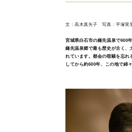
文：高木真矢子 写真：平塚実
宮城県白石市の鎌先温泉で600
鎌先温泉郷で最も歴史が古く、
れています。都会の喧騒を忘れ
してから約600年、この地で綿