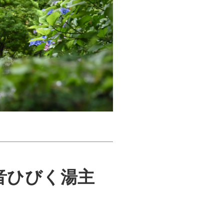
音ひびく湯主