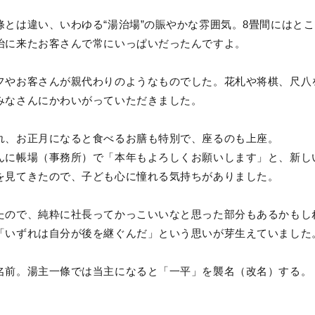
條とは違い、いわゆる“湯治場”の賑やかな雰囲気。8畳間にはと
治に来たお客さんで常にいっぱいだったんですよ。
フやお客さんが親代わりのようなものでした。花札や将棋、尺八
みなさんにかわいがっていただきました。
れ、お正月になると食べるお膳も特別で、座るのも上座。
んに帳場（事務所）で「本年もよろしくお願いします」と、新し
を見てきたので、子ども心に憧れる気持ちがありました。
たので、純粋に社長ってかっこいいなと思った部分もあるかもし
「いずれは自分が後を継ぐんだ」という思いが芽生えていました
名前。湯主一條では当主になると「一平」を襲名（改名）する。