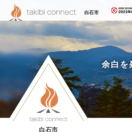
白石市
余白を
白石市