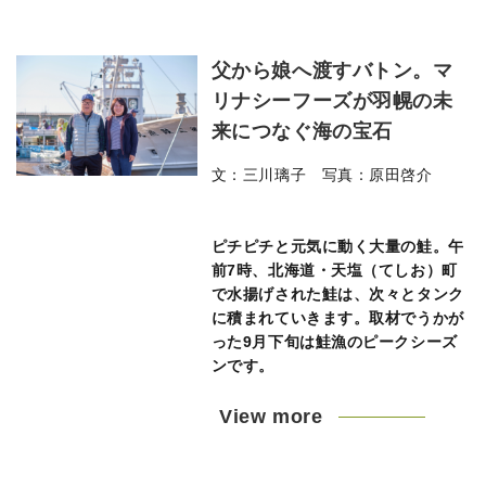
父から娘へ渡すバトン。マ
リナシーフーズが羽幌の未
来につなぐ海の宝石
文：三川璃子 写真：原田啓介
ピチピチと元気に動く大量の鮭。午
前7時、北海道・天塩（てしお）町
で水揚げされた鮭は、次々とタンク
に積まれていきます。取材でうかが
った9月下旬は鮭漁のピークシーズ
ンです。
View more