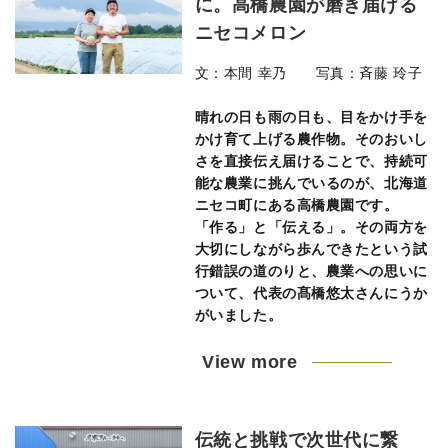
に。高橋農園が磨き届ける
ニセコメロン
文：本間 幸乃 写真：斉藤 玲子
晴れの日も雨の日も、目をかけ手を
かけ育て上げる農作物。そのおいし
さを直接伝え届けることで、持続可
能な農業に挑んでいるのが、北海道
ニセコ町にある高橋農園です。
「作る」と「伝える」。その両方を
大切にしながら歩んできたという試
行錯誤の道のりと、農業への思いに
ついて、代表の髙橋悠太さんにうか
がいました。
View more
伝統と挑戦で次世代に繋