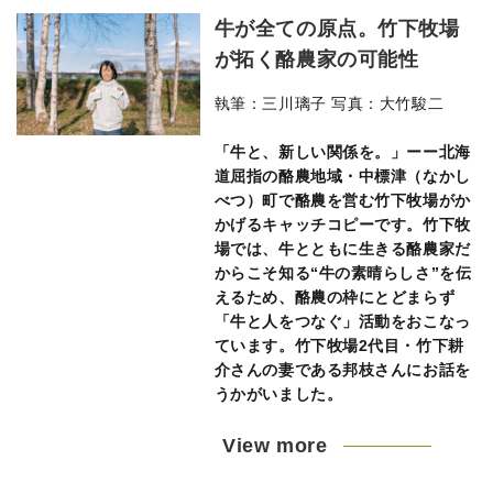
牛が全ての原点。竹下牧場
が拓く酪農家の可能性
執筆：三川璃子 写真：大竹駿二
「牛と、新しい関係を。」ーー北海
道屈指の酪農地域・中標津（なかし
べつ）町で酪農を営む竹下牧場がか
かげるキャッチコピーです。竹下牧
場では、牛とともに生きる酪農家だ
からこそ知る“牛の素晴らしさ”を伝
えるため、酪農の枠にとどまらず
「牛と人をつなぐ」活動をおこなっ
ています。竹下牧場2代目・竹下耕
介さんの妻である邦枝さんにお話を
うかがいました。
View more