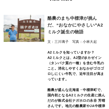
酪農のまち中標津が挑ん
だ、“おなかにやさしい”A2
ミルク誕生の物語
文：三川璃子 写真：小林大起
A2ミルクを知っていますか？
A2ミルクとは、A2型のβカゼイン
（タンパク質の一種）を含む牛乳の
こと。消化しやすくおなかがゴロゴ
ロしにくい牛乳で、近年注目が高ま
っています。
酪農が盛んな北海道・中標津町で、
国内初となるA2ミルクの生産に挑ん
だのが株式会社ナガホロの永谷 芳晴
さんです。地元の酪農家やJA中標津