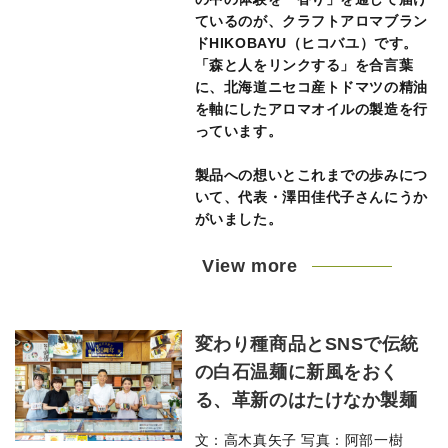
ているのが、クラフトアロマブラン
ドHIKOBAYU（ヒコバユ）です。
「森と人をリンクする」を合言葉
に、北海道ニセコ産トドマツの精油
を軸にしたアロマオイルの製造を行
っています。
製品への想いとこれまでの歩みにつ
いて、代表・澤田佳代子さんにうか
がいました。
View more
変わり種商品とSNSで伝統
の白石温麺に新風をおく
る、革新のはたけなか製麺
文：高木真矢子 写真：阿部一樹