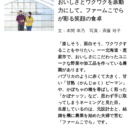
おいしさとワクワクを原動
力にして。ファームこでら
が彩る笑顔の食卓
文：本間 幸乃 写真：斉藤 玲子
「楽しそう、面白そう、ワクワクす
ることをやりたい」ーー北海道・恵
庭市で、おいしさにこだわったユニ
ークな野菜や加工品を作っている農
園があります。
パプリカのように赤くて大きく、甘
い「甘熟（かんじゅく）ピーマン」
や、かぼちゃの種を香ばしく煎った
「かぼナッツ」など、思わず手に取
ってしまうネーミングと見た目。
生産しているのは、元設計士と、結
婚を機に農業を始めた夫婦で営む
「ファームこでら」です。