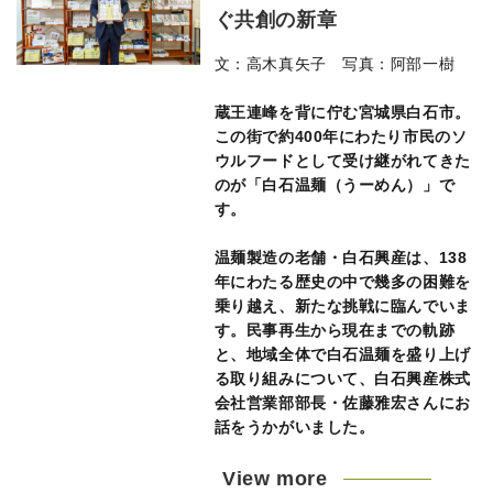
ぐ共創の新章
文：高木真矢子 写真：阿部一樹
蔵王連峰を背に佇む宮城県白石市。
この街で約400年にわたり市民のソ
ウルフードとして受け継がれてきた
のが「白石温麺（うーめん）」で
す。
温麺製造の老舗・白石興産は、138
年にわたる歴史の中で幾多の困難を
乗り越え、新たな挑戦に臨んでいま
す。民事再生から現在までの軌跡
と、地域全体で白石温麺を盛り上げ
る取り組みについて、白石興産株式
会社営業部部長・佐藤雅宏さんにお
話をうかがいました。
View more