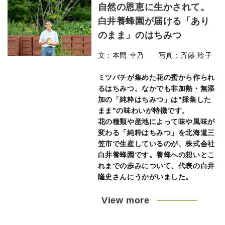
自然の恩恵に生かされて。
白井養蜂園が届ける「あり
のまま」のはちみつ
文：本間 幸乃 写真：斉藤 玲子
ミツバチが集めた花の蜜から作られ
るはちみつ。なかでも非加熱・無添
加の「純粋はちみつ」は"採集した
まま"の味わいが特徴です。
花の種類や産地によって味や風味が
変わる「純粋はちみつ」を北海道三
笠市で生産しているのが、株式会社
白井養蜂園です。養蜂への想いとこ
れまでの歩みについて、代表の白井
隆史さんにうかがいました。
View more