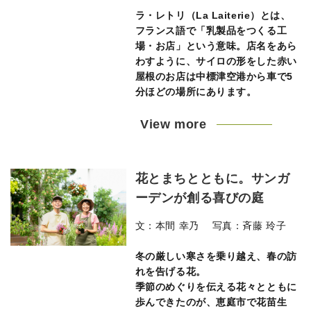
ラ・レトリ（La Laiterie）とは、
フランス語で「乳製品をつくる工
場・お店」という意味。店名をあら
わすように、サイロの形をした赤い
屋根のお店は中標津空港から車で5
分ほどの場所にあります。
View more
花とまちとともに。サンガ
ーデンが創る喜びの庭
文：本間 幸乃 写真：斉藤 玲子
冬の厳しい寒さを乗り越え、春の訪
れを告げる花。
季節のめぐりを伝える花々とともに
歩んできたのが、恵庭市で花苗生