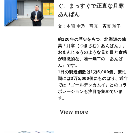
ぐ。まっすぐで正直な月寒
あんぱん
文：本間 幸乃 写真：斉藤 玲子
約120年の歴史をもつ、北海道の銘
菓「月寒（つきさむ）あんぱん」。
おまんじゅうのような見た目と食感
が特徴的な、唯一無二の「あんぱ
ん」です。
1日の製造個数は1万5,000個、繁忙
期には3万5,000個にものぼり、近年
では『ゴールデンカムイ』とのコラ
ボレーションも注目を集めていま
す。
View more