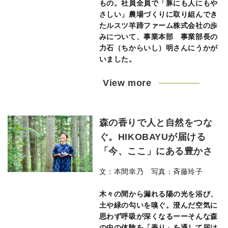
もの。社員全員で「豚にも人にもや
さしい」農場づくりに取り組んでき
たルスツ羊蹄ファーム株式会社の歩
みについて、事業本部 事業部長の
力石（ちからいし）明さんにうかが
いました。
View more
森の香りで人と自然をつな
ぐ。HIKOBAYUが届ける
「今、ここ」にある豊かさ
文：本間幸乃 写真：斉藤玲子
木々の間から漏れる陽の光を浴び、
土や緑の勾いを嗅ぐ。澄んだ空気に
思わず呼吸が深くなるーーそんな森
の中の体験を「香り」を通して届け