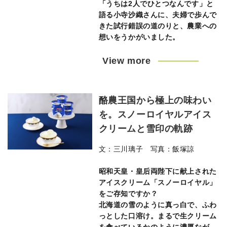
「うちは2人でひとつなんです」と
語る小寺沙織さんに、夫婦で歩んで
きた試行錯誤の道のりと、農業への
想いをうかがいました。
View more
酪農王国から極上の味わい
を。スノーロイヤルアイス
クリームと雪印の軌跡
文：三川璃子 写真：飯塚諒
昭和天皇・皇后両陛下に献上された
アイスクリーム「スノーロイヤル」
をご存知ですか？
北海道の雪のように真っ白で、ふわ
っとした口溶け。まるで生クリーム