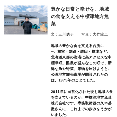
豊かな日常と幸せを。地域
の食を支える中標津地方魚
菜
文：三川璃子 写真：大竹駿二
地域の豊かな食を支える台所に─
─。根室・釧路・羅臼・標津など、
北海道東部の漁港に高アクセスな中
標津町。酪農が盛んなこの町で、新
鮮な魚や野菜、果物を届けようと、
公設地方卸売市場が開設されたの
は、1975年のことでした。
2011年に民営化された後も地域の食
を支えているのが、中標津地方魚菜
株式会社です。専務取締役の久本岳
徹さんに、これまでの歩みをうかが
いました。