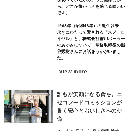
を食べているかのように濃厚なが
ら、どこか懐かしさを感じる味わい
です。
1968年（昭和43年）の誕生以来、
永きにわたって愛される「スノーロ
イヤル」と、株式会社雪印パーラー
のあゆみについて、常務取締役の熊
谷秀樹さんにお話をうかがいまし
た。
View more
誰もが笑顔になる食を。ニ
セコフードコミッションが
貫く安心とおいしさへの使
命
文：本間 幸乃 写真：斉藤 玲子